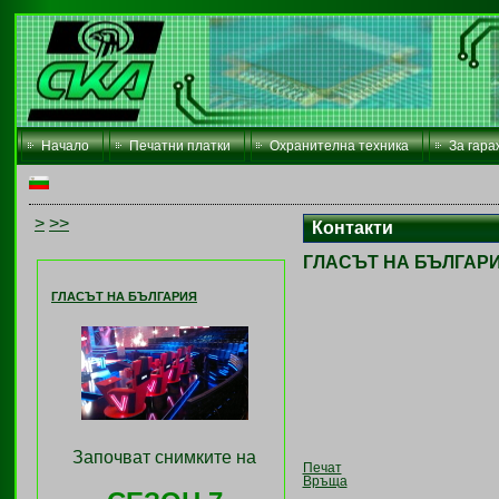
Начало
Печатни платки
Охранителна техника
За гара
>
>>
Контакти
ГЛАСЪТ НА БЪЛГАР
ГЛАСЪТ НА БЪЛГАРИЯ
Започват снимките на
Печат
Връща