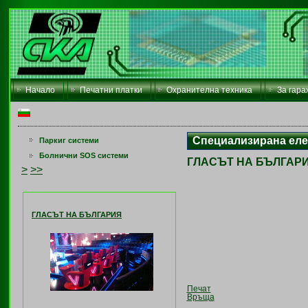
Начало
Печатни платки
Охранителна техника
За гара
Специализирана еле
Паркиг системи
Болнични SOS системи
ГЛАСЪТ НА БЪЛГАР
>
>>
ГЛАСЪТ НА БЪЛГАРИЯ
Печат
Връща