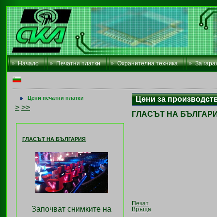
Начало
Печатни платки
Охранителна техника
За гара
Цени за производств
Цени печатни платки
>
>>
ГЛАСЪТ НА БЪЛГАР
ГЛАСЪТ НА БЪЛГАРИЯ
Печат
Започват снимките на
Връща