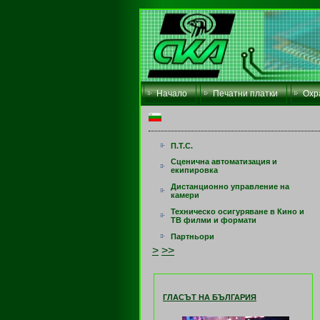
Начало
Печатни платки
Охр
П.Т.С.
Сценична автоматизация и
екипировка
Дистанционно управление на
камери
Техническо осигуряване в Кино и
ТВ филми и формати
Партньори
>
>>
ГЛАСЪТ НА БЪЛГАРИЯ