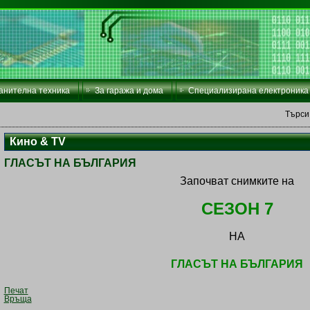
анителна техника
За гаража и дома
Специализирана електроника
Търси
Кино & TV
ГЛАСЪТ НА БЪЛГАРИЯ
Започват снимките на
СЕЗОН 7
НА
ГЛАСЪТ НА БЪЛГАРИЯ
Печат
Връща