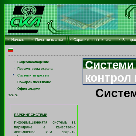
Начало
Печатни платки
Охранителна техника
За гара
Системи 
Видеонаблюдение
Периметрова охрана
контрол 
Системи за достъп
Пожароизвестяване
Систем
Офис аларми
<<
<
ПАРКИНГ СИСТЕМИ
Информационната система за
паркиране е качествено
допълнение към закрити