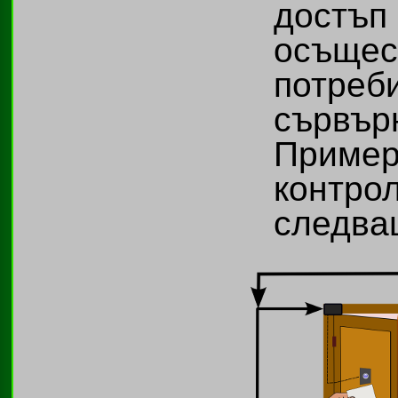
достъ
осъщес
потре
сърв
Пример
контр
следва