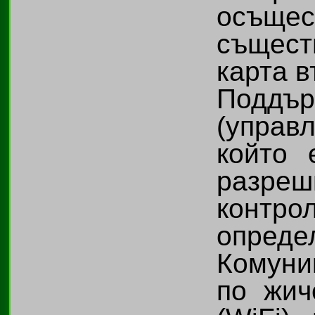
осъщес
същес
карта в
Поддър
(управ
който 
разреши
контр
опре
Комуни
по жич