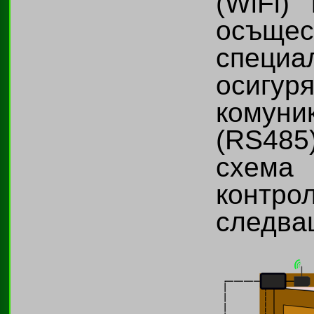
(WiFi)
осъще
специ
осигуря
комун
(RS485
схем
контр
следва