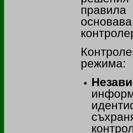
правила 
основав
контроле
Контроле
режима:
Незав
инф
идент
съхра
контро