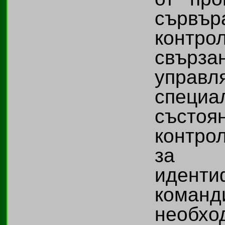
сървър
контр
свърза
управл
специ
състо
контро
за 
иденти
коман
необхо