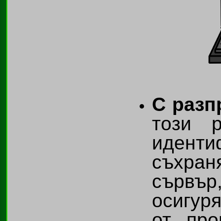
С разп
този 
идент
съхра
сървър
осигур
от про