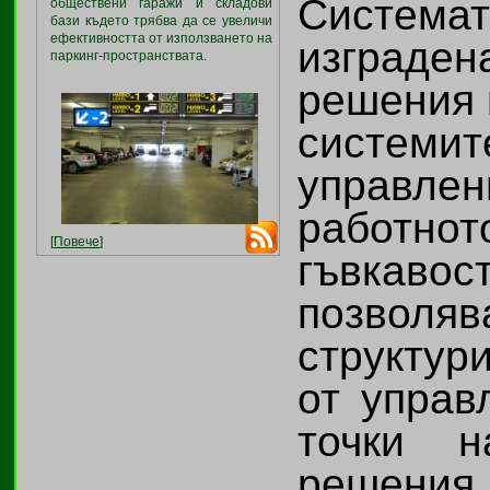
Системат
обществени гаражи и складови
бази където трябва да се увеличи
ефективността от използването на
изграден
паркинг-пространствата.
решения 
систем
управл
работн
[
Повече
]
гъвкаво
позвол
структур
от управ
точки 
решени