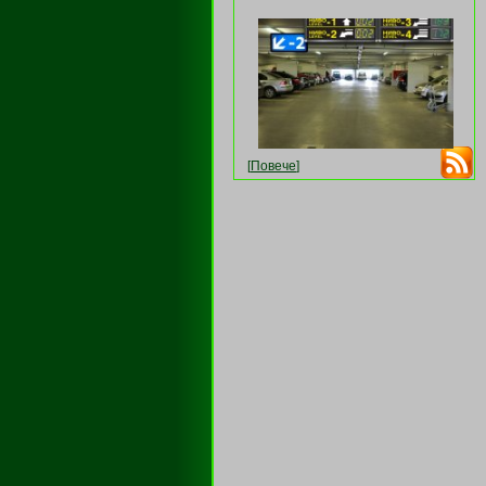
[
Повече
]