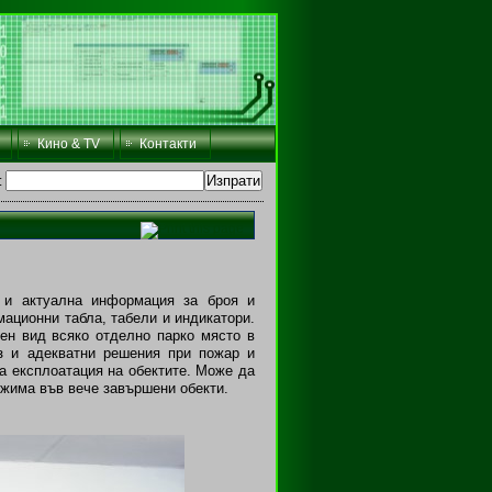
Кино & TV
Контакти
:
 и актуална информация за броя и
ационни табла, табели и индикатори.
ен вид всяко отделно парко място в
из и адекватни решения при пожар и
а експлоатация на обектите. Може да
ожима във вече завършени обекти.