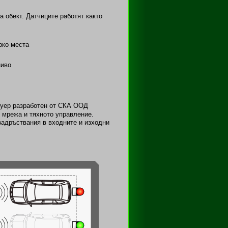
 обект. Датчиците работят както
рко места
ниво
туер разработен от СКА ООД
 мрежа и тяхното управление.
задръствания в входните и изходни