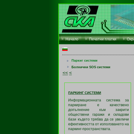
Начало
Печатни платки
Охр
Паркиг системи
Болнични SOS системи
<<
<
ПАРКИНГ СИСТЕМИ
Информационната система за
паркиране е качествено
допълнение към закрити
обществени гаражи и складови
бази където трябва да се увеличи
ефективността от използването на
паркинг-пространствата.