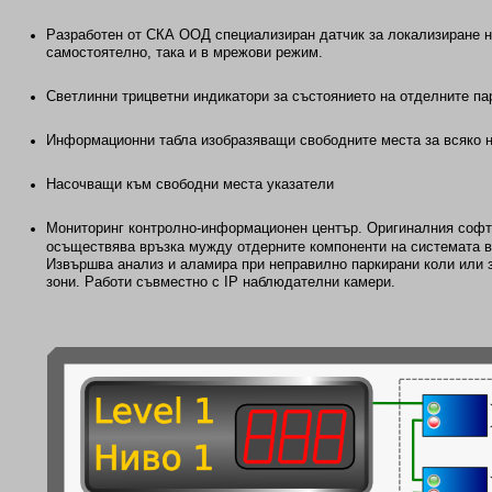
Разработен от СКА ООД специализиран датчик за локализиране на
самостоятелно, така и в мрежови режим.
Светлинни трицветни индикатори за състоянието на отделните па
Информационни табла изобразяващи свободните места за всяко 
Насочващи към свободни места указатели
Мониторинг контролно-информационен център. Оригиналния соф
осъществява връзка мужду отдерните компоненти на системата в
Извършва анализ и аламира при неправилно паркирани коли или 
зони. Работи съвместно с IP наблюдателни камери.