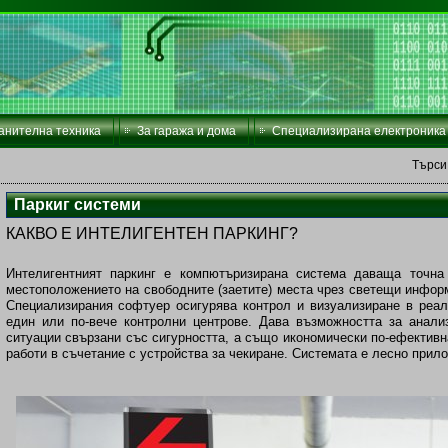
анителна техника
За гаража и дома
Специализирана електроника
Търси
Паркиг системи
КАКВО Е ИНТЕЛИГЕНТЕН ПАРКИНГ?
Интелигентният паркинг е компютъризирана система даваща точна
местоположението на свободните (заетите) места чрез светещи информ
Специализирания софтуер осигурява контрол и визуализиране в реал
един или по-вече контролни центрове. Дава възможността за анал
ситуации свързани със сигурността, а също икономически по-ефективн
работи в съчетание с устройства за чекиране. Системата е лесно прил