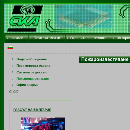
Начало
Печатни платки
Охранителна техника
За гара
Пожароизвестяване
Видеонаблюдение
Периметрова охрана
Системи за достъп
Пожароизвестяване
Офис аларми
>
>>
ГЛАСЪТ НА БЪЛГАРИЯ