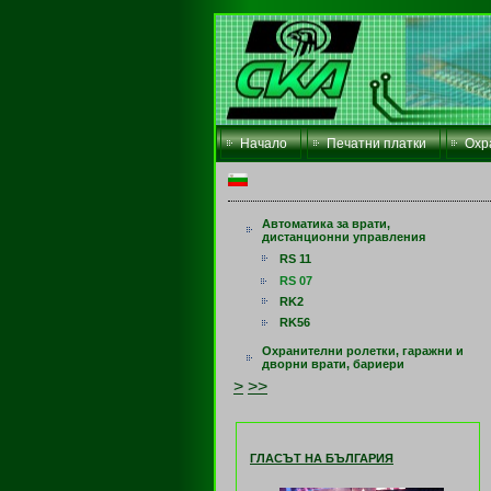
Начало
Печатни платки
Охр
Автоматика за врати,
дистанционни управления
RS 11
RS 07
RK2
RK56
Охранителни ролетки, гаражни и
дворни врати, бариери
>
>>
ГЛАСЪТ НА БЪЛГАРИЯ