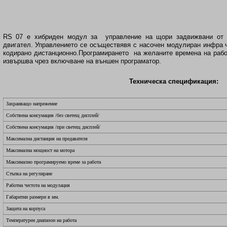
RS 07 е хибриден модул за управление на щори задвижвани от 
двигател. Управлението се осъществявя с насочен модулиран инфра 
кодирано дистанционно.Програмирането на желаните времена на рабо
извършва чрез включване на външен програматор.
Техническа спецификация:
Захранващо напрежение
Собствена консумация /без светещ дисплей/
Собствена консумация /при светещ дисплей/
Максимална дистанция на предавателя
Максимална мощност на мотора
Максимално програмируемо време за работа
Стъпка на регулиране
Работна честота на модулация
Габаритни размери в мм.
Защита на корпуса
Температурен диапазон на работа