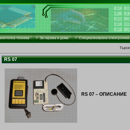
анителна техника
За гаража и дома
Специализирана електроника
Търси
RS 07
RS 07 – ОПИСАНИЕ