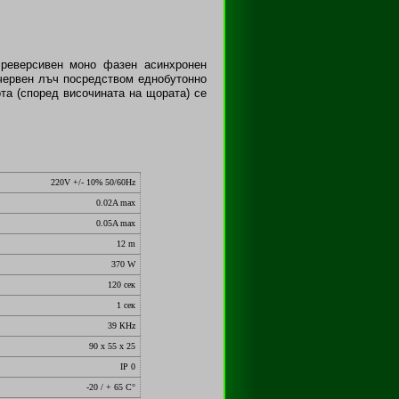
реверсивен моно фазен асинхронен
червен лъч посредством еднобутонно
та (според височината на щората) се
220V +/- 10% 50/60Hz
0.02A max
0.05A max
12 m
370 W
120 сек
1 сек
39 КHz
90 х 55 х 25
IP 0
-20 / + 65 С°